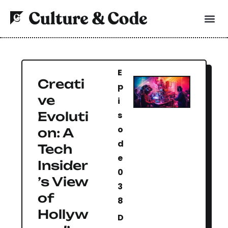
E
Creati
p
ve
i
Evoluti
s
o
on: A
d
Tech
e
Insider
0
’s View
3
of
8
Hollyw
D